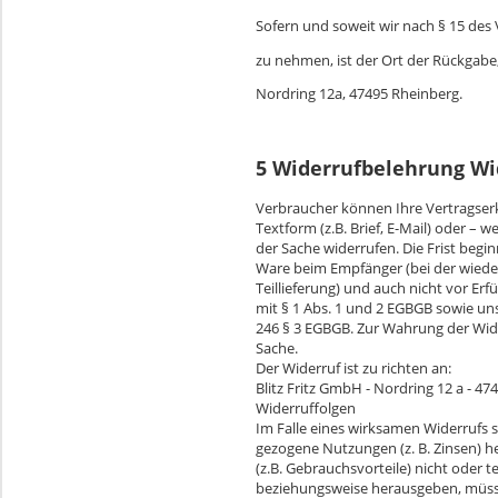
Sofern und soweit wir nach § 15 des
zu nehmen, ist der Ort der Rückgabe
Nordring 12a, 47495 Rheinberg.
5 Widerrufbelehrung Wi
Verbraucher können Ihre Vertragse
Textform (z.B. Brief, E-Mail) oder –
der Sache widerrufen. Die Frist begi
Ware beim Empfänger (bei der wieder
Teillieferung) und auch nicht vor Er
mit § 1 Abs. 1 und 2 EGBGB sowie uns
246 § 3 EGBGB. Zur Wahrung der Wide
Sache.
Der Widerruf ist zu richten an:
Blitz Fritz GmbH - Nordring 12 a - 474
Widerruffolgen
Im Falle eines wirksamen Widerrufs
gezogene Nutzungen (z. B. Zinsen) 
(z.B. Gebrauchsvorteile) nicht oder 
beziehungsweise herausgeben, müssen