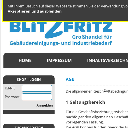
Mit Ihrem Besuch auf dieser Webseite stimmen Sie der Verwendung von
Akzeptieren und ausblenden
HOME
IMPRESSUM
INHALTSVERZEICHN
AGB
SHOP - LOGIN
Kd-Nr:
Die allgemeinen GeschÃ¤ftsbedingu
Passwort:
1 Geltungsbereich
Anmelden
Für die Geschäftsbeziehung zwischen 
nachfolgenden Allgemeinen Geschäft
vorliegenden Fassung.
Die AGB können für den Zweck der B
ZUGANGSDATEN