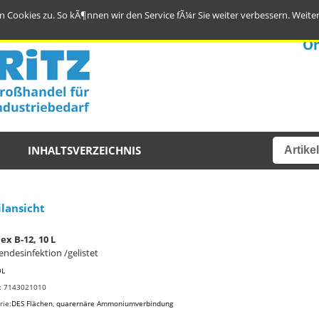
 Cookies zu. So kÃ¶nnen wir den Service fÃ¼r Sie weiter verbessern.
Weite
On
INHALTSVERZEICHNIS
ilansicht
x B-12, 10 L
endesinfektion /gelistet
OL
r: 7143021010
rie:
DES Flächen
,
quarernäre Ammoniumverbindung