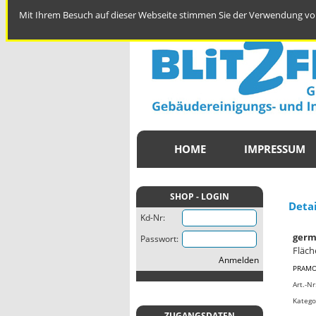
Mit Ihrem Besuch auf dieser Webseite stimmen Sie der Verwendung von
HOME
IMPRESSUM
SHOP - LOGIN
Deta
Kd-Nr:
germe
Passwort:
Fläch
Anmelden
PRAM
Art.-N
Katego
ZUGANGSDATEN