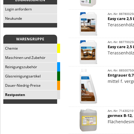
Login anfordern
Art.-Nr: 88780025
Easy care 2,5
Neukunde
Terassenhöl
WARENGRUPPE
Art.-Nr: 88770025
Easy care 2,5 
Chemie
Terassenhöl
Maschinen und Zubehör
Reinigungszubehör
Art.-Nr: 88500750
Entgrauer 0,7
Glasreinigungsartikel
mittel f. ver
Dauer-Niedrig-Preise
Restposten
Art.-Nr: 71430210
germex B-12, 
Flächendesinf