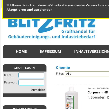
Mit Ihrem Besuch auf dieser Webseite stimmen Sie der Verwendung von
Akzeptieren und ausblenden
HOME
IMPRESSUM
INHALTSVERZEICHN
Chemie
SHOP - LOGIN
Filter:
Kd-Nr:
Passwort:
Art.-Nr: 60007006
Anmelden
Corpusan HD 
f. Spender H
ZUGANGSDATEN