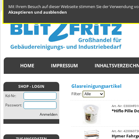
Mit Ihrem Besuch auf dieser Webseite stimmen Sie der Verwendung von
Akzeptieren und ausblenden
HOME
IMPRESSUM
INHALTSVERZEICHN
Glasreinigungsartikel
SHOP - LOGIN
Filter:
Kd-Nr:
Passwort:
Art.-Nr: 0300HF01
*Hiflo Pille D
Anmelden
Art.-Nr: 42006073
Hymer Fahrge
ZUGANGSDATEN