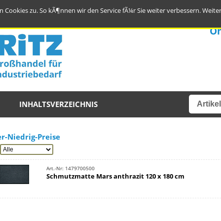
 Cookies zu. So kÃ¶nnen wir den Service fÃ¼r Sie weiter verbessern.
Weite
On
INHALTSVERZEICHNIS
r-Niedrig-Preise
Art.-Nr: 1479700500
Schmutzmatte Mars anthrazit 120 x 180 cm