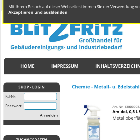
Mit Ihrem Besuch auf dieser Webseite stimmen Sie der Verwendung von
Akzeptieren und ausblenden
HOME
IMPRESSUM
INHALTSVERZEICHN
Chemie - Metall- u. Edelstahl
SHOP - LOGIN
Kd-Nr:
Passwort:
Art.-Nr: 13000003
Amidol, 0,5 L
Anmelden
Metalloberfl
ZUGANGSDATEN