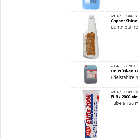
Art.-Nr: 05000204
Copper Shine 
Buntmetallrei
Art.-Nr: 06070019
Dr. Nüsken Fe
Edelstahlrei
Art.-Nr: 66009001
Eilfix 2000 M
Tube á 150 m