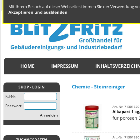
Mit Ihrem Besuch auf dieser Webseite stimmen Sie der Verwendung von
Akzeptieren und ausblenden
HOME
IMPRESSUM
INHALTSVERZEICHN
Chemie - Steinreiniger
SHOP - LOGIN
Kd-Nr:
Passwort:
Art.-Nr: 71301620
Alkapast 1 kg
Anmelden
für porösen 
Art.-Nr: 71301630
ZUGANGSDATEN