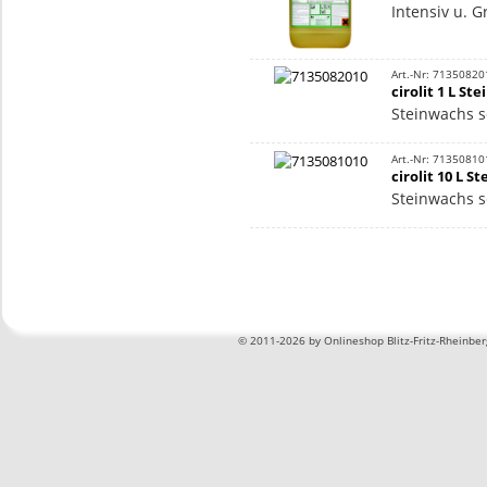
Intensiv u. G
Art.-Nr: 71350820
cirolit 1 L St
Steinwachs 
Art.-Nr: 71350810
cirolit 10 L S
Steinwachs 
©
2011-2026 by Onlineshop Blitz-Fritz-Rheinbe