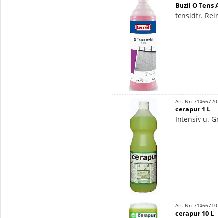
Buzil O Tens A
tensidfr. Rei
Art.-Nr: 71466720
cerapur 1 L
Intensiv u. G
Art.-Nr: 71466710
cerapur 10 L