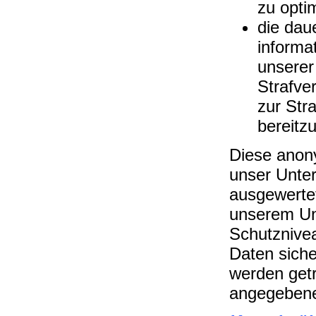
zu opti
die dau
informa
unserer
Strafve
zur Str
bereitzu
Diese anon
unser Unter
ausgewertet
unserem Unt
Schutznive
Daten siche
werden getr
angegebene