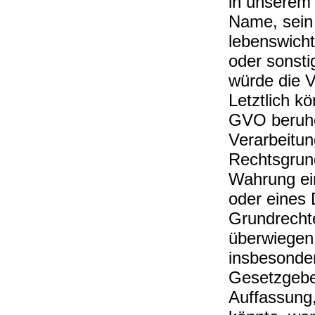
in unserem 
Name, sein 
lebenswicht
oder sonst
würde die V
Letztlich kö
GVO beruhe
Verarbeitun
Rechtsgrund
Wahrung ei
oder eines D
Grundrechte
überwiegen
insbesonder
Gesetzgeber
Auffassung,