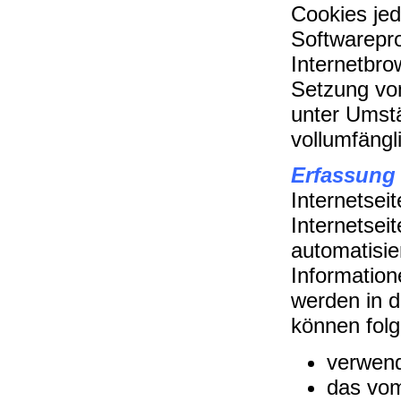
Cookies jed
Softwarepro
Internetbro
Setzung von
unter Umstä
vollumfängl
Erfassung
Internetsei
Internetsei
automatisi
Information
werden in d
können folg
verwend
das vom