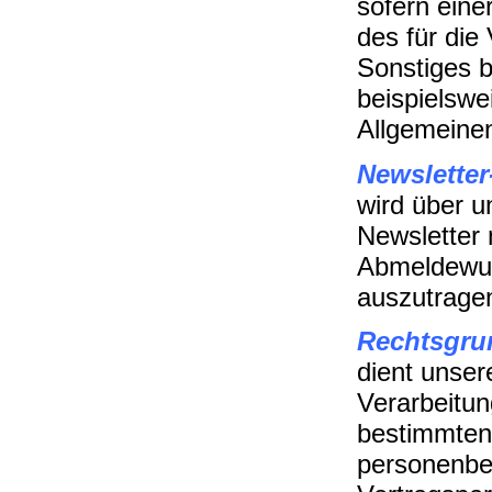
sofern eine
des für die
Sonstiges b
beispielswe
Allgemeine
Newsletter
wird über u
Newsletter 
Abmeldewuns
auszutragen
Rechtsgrun
dient unse
Verarbeitun
bestimmten 
personenbez