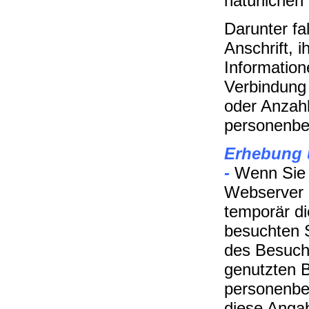
natürlichen
Darunter fal
Anschrift, 
Informatione
Verbindung 
oder Anzahl
personenbe
Erhebung 
-
Wenn Sie 
Webserver 
temporär d
besuchten 
des Besuch
genutzten 
personenbe
diese Angab