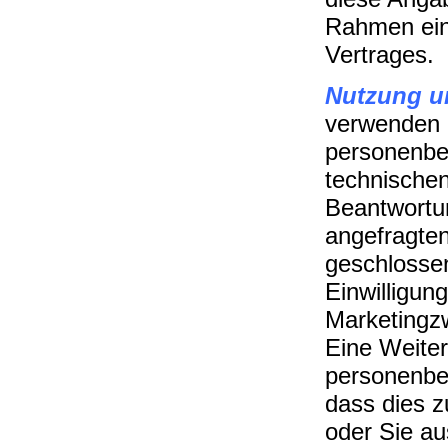
Rahmen ein
Vertrages.
Nutzung u
verwenden d
personenbe
technischen
Beantwortun
angefragten
geschlossen
Einwilligung
Marketingz
Eine Weiter
personenbez
dass dies z
oder Sie au