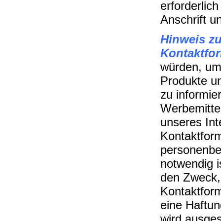
erforderlic
Anschrift u
Hinweis z
Kontaktfo
würden, um
Produkte un
zu informie
Werbemitte
unseres Int
Kontaktform
personenbe
notwendig i
den Zweck, 
Kontaktform
eine Haftun
wird ausge