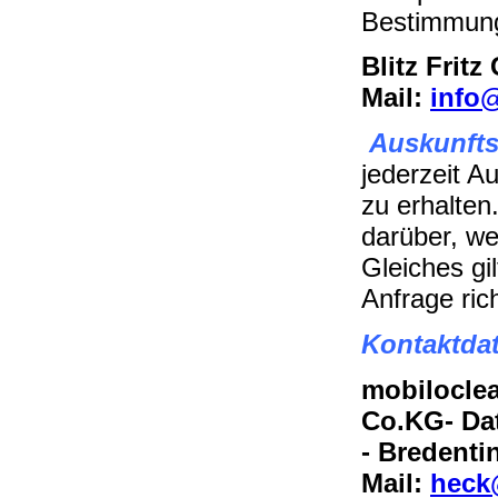
Bestimmunge
Blitz Frit
Mail:
info@
Auskunfts
jederzeit A
zu erhalten.
darüber, we
Gleiches gi
Anfrage ric
Kontaktda
mobilocle
Co.KG- Dat
- Bredenti
Mail:
heck