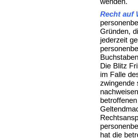
wenden.
Recht auf
personenbe
Gründen, di
jederzeit g
personenbez
Buchstaben
Die Blitz F
im Falle de
zwingende s
nachweisen,
betroffenen
Geltendmac
Rechtsanspr
personenbe
hat die bet