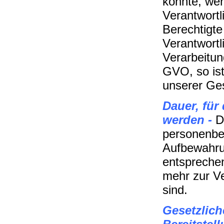
könnte, wen
Verantwort
Berechtigte
Verantwortl
Verarbeitun
GVO, so ist
unserer Ges
Dauer, für
werden -
D
personenbez
Aufbewahrun
entsprechen
mehr zur Ve
sind.
Gesetzlich