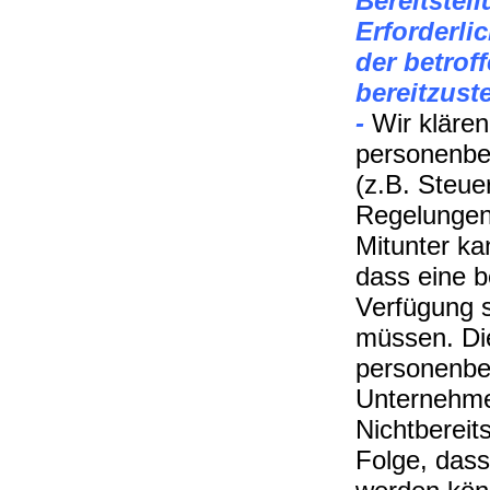
Bereitstel
Erforderli
der betrof
bereitzust
-
Wir klären
personenbez
(z.B. Steue
Regelungen
Mitunter ka
dass eine 
Verfügung s
müssen. Die
personenbe
Unternehmen
Nichtbereit
Folge, dass