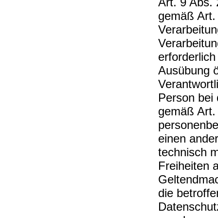
Art. 9 Abs
gemäß Art.
Verarbeitung
Verarbeitun
erforderlich
Ausübung öf
Verantwortl
Person bei 
gemäß Art.
personenbe
einen ander
technisch m
Freiheiten 
Geltendmac
die betroff
Datenschutz