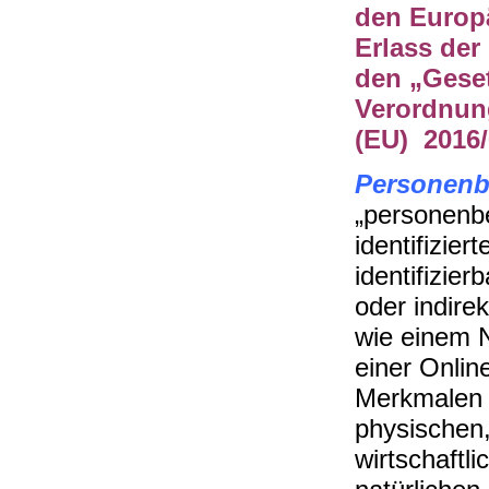
den Europ
Erlass de
den „Gese
Verordnung
(EU) 2016
Personenb
„personenbe
identifizier
identifizier
oder indire
wie einem 
einer Onli
Merkmalen i
physischen,
wirtschaftli