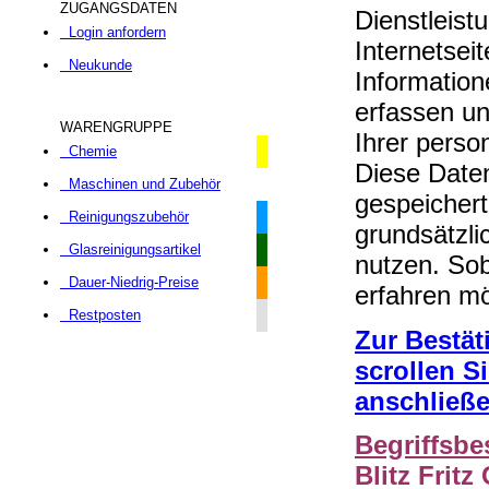
ZUGANGSDATEN
Dienstleist
Login anfordern
Internetsei
Neukunde
Information
erfassen un
WARENGRUPPE
Ihrer perso
Chemie
Diese Daten
Maschinen und Zubehör
gespeicher
Reinigungszubehör
grundsätzl
Glasreinigungsartikel
nutzen. Sob
Dauer-Niedrig-Preise
erfahren mö
Restposten
Zur Bestät
scrollen Si
anschließe
Begriffsb
Blitz Frit