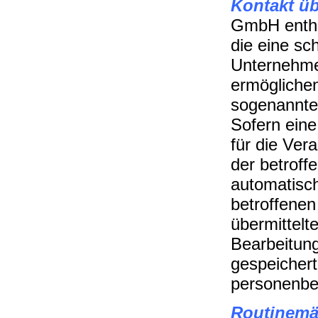
Kontakt üb
GmbH enthäl
die eine sc
Unternehme
ermöglichen
sogenannten
Sofern eine
für die Ver
der betrof
automatisch
betroffenen
übermittel
Bearbeitun
gespeichert
personenbe
Routinemä