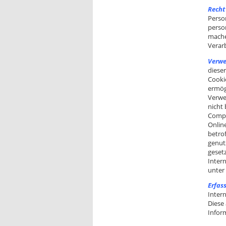
Recht
Perso
perso
mache
Verar
Verwe
dieser
Cooki
ermög
Verwe
nicht
Compu
Online
betro
genut
geset
Inter
unter
Erfas
Inter
Diese
Infor