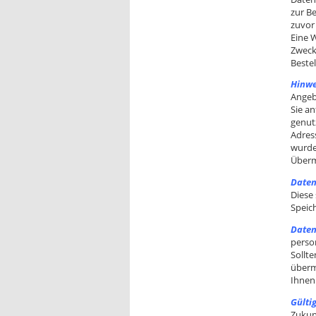
zur B
zuvor 
Eine 
Zwecke
Beste
Hinwe
Angeb
Sie a
genut
Adres
wurde
Übermi
Daten
Diese
Speic
Daten
perso
Sollte
überm
Ihnen
Gültig
Zukunf