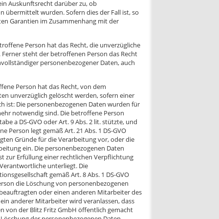
ein Auskunftsrecht darüber zu, ob
übermittelt wurden. Sofern dies der Fall ist, so
neten Garantien im Zusammenhang mit der
roffene Person hat das Recht, die unverzügliche
 Ferner steht der betroffenen Person das Recht
unvollständiger personenbezogener Daten, auch
ffene Person hat das Recht, von dem
en unverzüglich gelöscht werden, sofern einer
lich ist: Die personenbezogenen Daten wurden für
mehr notwendig sind. Die betroffene Person
tabe a DS-GVO oder Art. 9 Abs. 2 lit. stützte, und
fene Person legt gemäß Art. 21 Abs. 1 DS-GVO
gten Gründe für die Verarbeitung vor, oder die
rbeitung ein. Die personenbezogenen Daten
zur Erfüllung einer rechtlichen Verpflichtung
erantwortliche unterliegt. Die
onsgesellschaft gemäß Art. 8 Abs. 1 DS-GVO
 Person die Löschung von personenbezogenen
zbeauftragten oder einen anderen Mitarbeiter des
in anderer Mitarbeiter wird veranlassen, dass
on der Blitz Fritz GmbH öffentlich gemacht
ur Löschung der personenbezogenen Daten