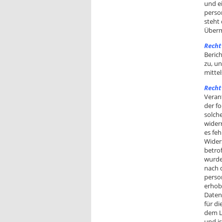
und e
person
steht
Überm
Recht
Beric
zu, u
mittel
Recht
Veran
der f
solch
widerr
es feh
Wider
betro
wurde
nach 
perso
erhob
Daten
für d
dem L
und i