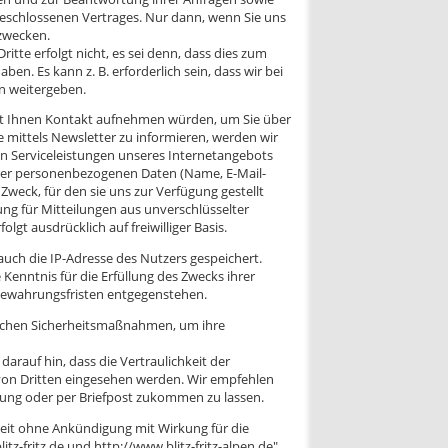
geschlossenen Vertrages. Nur dann, wenn Sie uns
gzwecken.
tte erfolgt nicht, es sei denn, dass dies zum
ben. Es kann z. B. erforderlich sein, dass wir bei
en weitergeben.
it Ihnen Kontakt aufnehmen würden, um Sie über
 mittels Newsletter zu informieren, werden wir
n Serviceleistungen unseres Internetangebots
Ihrer personenbezogenen Daten (Name, E-Mail-
weck, für den sie uns zur Verfügung gestellt
ung für Mitteilungen aus unverschlüsselter
t ausdrücklich auf freiwilliger Basis.
uch die IP-Adresse des Nutzers gespeichert.
Kenntnis für die Erfüllung des Zwecks ihrer
fbewahrungsfristen entgegenstehen.
rischen Sicherheitsmaßnahmen, um ihre
 darauf hin, dass die Vertraulichkeit der
n von Dritten eingesehen werden. Wir empfehlen
dung oder per Briefpost zukommen zu lassen.
zeit ohne Ankündigung mit Wirkung für die
tz-fritz.de und http://www.blitz-fritz-alpen.de"