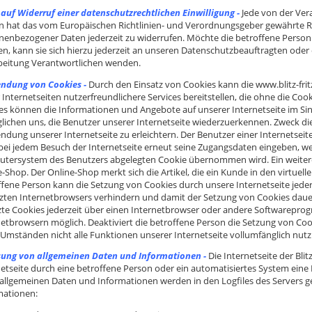
 auf Widerruf einer datenschutzrechtlichen Einwilligung -
Jede von der Ve
n hat das vom Europäischen Richtlinien- und Verordnungsgeber gewährte Rec
nenbezogener Daten jederzeit zu widerrufen. Möchte die betroffene Person i
n, kann sie sich hierzu jederzeit an unseren Datenschutzbeauftragten oder 
beitung Verantwortlichen wenden.
ndung von Cookies -
Durch den Einsatz von Cookies kann die www.blitz-frit
 Internetseiten nutzerfreundlichere Services bereitstellen, die ohne die Coo
es können die Informationen und Angebote auf unserer Internetseite im Si
lichen uns, die Benutzer unserer Internetseite wiederzuerkennen. Zweck di
ndung unserer Internetseite zu erleichtern. Der Benutzer einer Internetseit
 bei jedem Besuch der Internetseite erneut seine Zugangsdaten eingeben, we
tersystem des Benutzers abgelegten Cookie übernommen wird. Ein weiteres
-Shop. Der Online-Shop merkt sich die Artikel, die ein Kunde in den virtuell
ffene Person kann die Setzung von Cookies durch unsere Internetseite jeder
zten Internetbrowsers verhindern und damit der Setzung von Cookies daue
zte Cookies jederzeit über einen Internetbrowser oder andere Softwareprogr
netbrowsern möglich. Deaktiviert die betroffene Person die Setzung von Co
 Umständen nicht alle Funktionen unserer Internetseite vollumfänglich nutz
sung von allgemeinen Daten und Informationen -
Die Internetseite der Bli
netseite durch eine betroffene Person oder ein automatisiertes System ein
 allgemeinen Daten und Informationen werden in den Logfiles des Servers g
mationen: