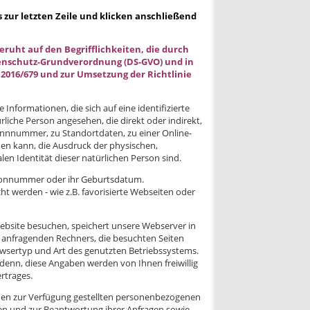
is zur letzten Zeile und klicken anschließend
eruht auf den Begrifflichkeiten, die durch
tenschutz-Grundverordnung (DS-GVO) und in
2016/679 und zur Umsetzung der Richtlinie
Informationen, die sich auf eine identifizierte
ürliche Person angesehen, die direkt oder indirekt,
nnnummer, zu Standortdaten, zu einer Online-
n kann, die Ausdruck der physischen,
len Identität dieser natürlichen Person sind.
elefonnummer oder ihr Geburtsdatum.
cht werden - wie z.B. favorisierte Webseiten oder
bsite besuchen, speichert unsere Webserver in
 anfragenden Rechners, die besuchten Seiten
wsertyp und Art des genutzten Betriebssystems.
enn, diese Angaben werden von Ihnen freiwillig
rtrages.
nen zur Verfügung gestellten personenbezogenen
en und zur Beantwortung ihrer Anfragen sowie