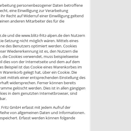
rarbeitung personenbezogener Daten betroffene
ht, eine Einwilligung zur Verarbeitung
hr Recht auf Widerruf einer Einwilligung geltend
einen anderen Mitarbeiter des für die
z.de und die www.blitz-fritz-alpen.de den Nutzern
kie-Setzung nicht möglich wären. Mittels eines
nne des Benutzers optimiert werden. Cookies
eser Wiedererkennung ist es, den Nutzern die
e, die Cookies verwendet, muss beispielsweise
il dies von der Internetseite und dem auf dem
 Beispiel ist das Cookie eines Warenkorbes im
en Warenkorb gelegt hat, über ein Cookie. Die
zeit mittels einer entsprechenden Einstellung des
rhaft widersprechen. Ferner können bereits
amme gelöscht werden. Dies ist in allen gängigen
okies in dem genutzten Internetbrowser, sind
bar.
tz Fritz GmbH erfasst mit jedem Aufruf der
e Reihe von allgemeinen Daten und Informationen.
espeichert. Erfasst werden können folgende