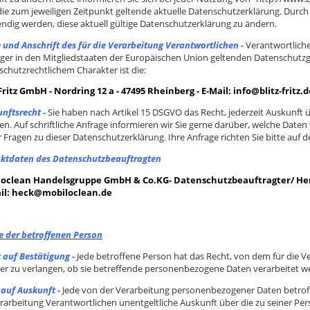
die zum jeweiligen Zeitpunkt geltende aktuelle Datenschutzerklärung. Durc
ndig werden, diese aktuell gültige Datenschutzerklärung zu ändern.
und Anschrift des für die Verarbeitung Verantwortlichen -
Verantwortlich
iger in den Mitgliedstaaten der Europäischen Union geltenden Datenschut
schutzrechtlichem Charakter ist die:
 Fritz GmbH -
Nordring 12 a -
47495 Rheinberg -
E-Mail:
info@blitz-fritz.d
nftsrecht -
Sie haben nach Artikel 15 DSGVO das Recht, jederzeit Auskunft 
en. Auf schriftliche Anfrage informieren wir Sie gerne darüber, welche Daten
ür Fragen zu dieser Datenschutzerklärung. Ihre Anfrage richten Sie bitte auf
ktdaten des Datenschutzbeauftragten
oclean Handelsgruppe GmbH & Co.KG- Datenschutzbeauftragter/ Herr
il:
heck@mobiloclean.de
e der betroffenen Person
 auf Bestätigung -
Jede betroffene Person hat das Recht, von dem für die V
er zu verlangen, ob sie betreffende personenbezogene Daten verarbeitet w
 auf Auskunft -
Jede von der Verarbeitung personenbezogener Daten betroff
erarbeitung Verantwortlichen unentgeltliche Auskunft über die zu seiner 