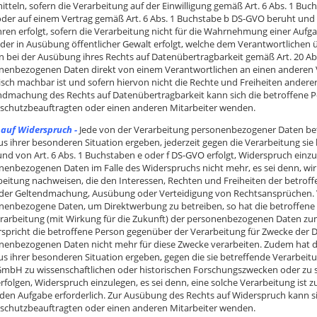
tteln, sofern die Verarbeitung auf der Einwilligung gemäß Art. 6 Abs. 1 Buc
der auf einem Vertrag gemäß Art. 6 Abs. 1 Buchstabe b DS-GVO beruht und d
ren erfolgt, sofern die Verarbeitung nicht für die Wahrnehmung einer Aufgabe
 oder in Ausübung öffentlicher Gewalt erfolgt, welche dem Verantwortlichen 
n bei der Ausübung ihres Rechts auf Datenübertragbarkeit gemäß Art. 20 Abs
nenbezogenen Daten direkt von einem Verantwortlichen an einen anderen V
isch machbar ist und sofern hiervon nicht die Rechte und Freiheiten andere
ndmachung des Rechts auf Datenübertragbarkeit kann sich die betroffene Pe
schutzbeauftragten oder einen anderen Mitarbeiter wenden.
 auf Widerspruch -
Jede von der Verarbeitung personenbezogener Daten bet
aus ihrer besonderen Situation ergeben, jederzeit gegen die Verarbeitung si
nd von Art. 6 Abs. 1 Buchstaben e oder f DS-GVO erfolgt, Widerspruch einzul
nenbezogenen Daten im Falle des Widerspruchs nicht mehr, es sei denn, wi
beitung nachweisen, die den Interessen, Rechten und Freiheiten der betrof
 der Geltendmachung, Ausübung oder Verteidigung von Rechtsansprüchen. Ve
nenbezogene Daten, um Direktwerbung zu betreiben, so hat die betroffene 
erarbeitung (mit Wirkung für die Zukunft) der personenbezogenen Daten zu
spricht die betroffene Person gegenüber der Verarbeitung für Zwecke der Di
nenbezogenen Daten nicht mehr für diese Zwecke verarbeiten. Zudem hat di
aus ihrer besonderen Situation ergeben, gegen die sie betreffende Verarbeit
 GmbH zu wissenschaftlichen oder historischen Forschungszwecken oder zu s
folgen, Widerspruch einzulegen, es sei denn, eine solche Verarbeitung ist zu
nden Aufgabe erforderlich. Zur Ausübung des Rechts auf Widerspruch kann si
schutzbeauftragten oder einen anderen Mitarbeiter wenden.