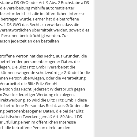
hstabe a DS-GVO oder Art. 9 Abs. 2 Buchstabe a DS-
ie Verarbeitung mithilfe automatisierter
 erforderlich ist, die im öffentlichen Interesse
übertragen wurde. Ferner hat die betroffene
. 1 DS-GVO das Recht, zu erwirken, dass die
erantwortlichen übermittelt werden, soweit dies
r Personen beeinträchtigt werden. Zur
rson jederzeit an den bestellten
roffene Person hat das Recht, aus Gründen, die
e betreffender personenbezogener Daten, die
egen. Die Blitz Fritz GmbH verarbeitet die
r können zwingende schutzwürdige Gründe für die
fenen Person überwiegen, oder die Verarbeitung
rarbeitet die Blitz Fritz GmbH
Person das Recht, jederzeit Widerspruch gegen
m Zwecke derartiger Werbung einzulegen.
rektwerbung, so wird die Blitz Fritz GmbH diese
e betroffene Person das Recht, aus Gründen, die
ung personenbezogener Daten, die bei der Blitz
tatistischen Zwecken gemäß Art. 89 Abs. 1 DS-
r Erfüllung einer im öffentlichen Interesse
ch die betroffene Person direkt an den