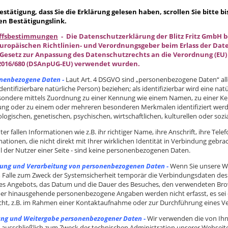
estätigung, dass Sie die Erklärung gelesen haben, scrollen Sie bitte b
en Bestätigungslink.
iffsbestimmungen
-
Die Datenschutzerklärung der Blitz Fritz GmbH b
uropäischen Richtlinien- und Verordnungsgeber beim Erlass der Da
Gesetz zur Anpassung des Datenschutzrechts an die Verordnung (EU) 
2016/680 (DSAnpUG-EU) verwendet wurden.
nenbezogene Daten -
Laut Art. 4 DSGVO sind „personenbezogene Daten“ alle 
dentifizierbare natürliche Person) beziehen; als identifizierbar wird eine nat
sondere mittels Zuordnung zu einer Kennung wie einem Namen, zu einer Ke
ng oder zu einem oder mehreren besonderen Merkmalen identifiziert werde
logischen, genetischen, psychischen, wirtschaftlichen, kulturellen oder sozia
er fallen Informationen wie z.B. ihr richtiger Name, ihre Anschrift, ihre T
ationen, die nicht direkt mit Ihrer wirklichen Identität in Verbindung gebra
l der Nutzer einer Seite - sind keine personenbezogenen Daten.
ung und Verarbeitung von personenbezogenen Daten -
Wenn Sie unsere We
 Falle zum Zweck der Systemsicherheit temporär die Verbindungsdaten des
es Angebots, das Datum und die Dauer des Besuches, den verwendeten Bro
er hinausgehende personenbezogene Angaben werden nicht erfasst, es sei d
ht, z.B. im Rahmen einer Kontaktaufnahme oder zur Durchführung eines Ve
ng und Weitergabe personenbezogener Daten -
Wir verwenden die von Ih
 ausschließlich zum Zweck der technischen Administration unserer Webseit