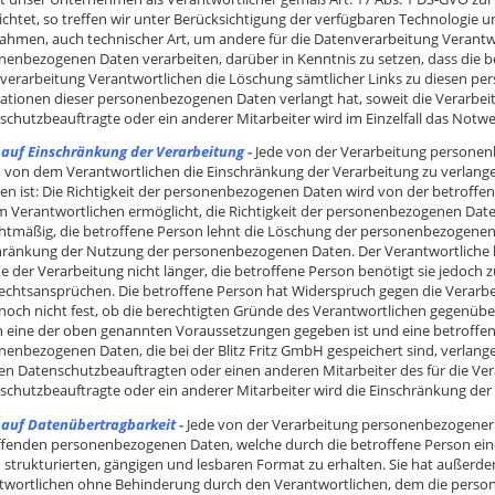
lichtet, so treffen wir unter Berücksichtigung der verfügbaren Technolog
hmen, auch technischer Art, um andere für die Datenverarbeitung Verantwor
nenbezogenen Daten verarbeiten, darüber in Kenntnis zu setzen, dass die b
verarbeitung Verantwortlichen die Löschung sämtlicher Links zu diesen p
ationen dieser personenbezogenen Daten verlangt hat, soweit die Verarbeitun
schutzbeauftragte oder ein anderer Mitarbeiter wird im Einzelfall das Notw
 auf Einschränkung der Verarbeitung -
Jede von der Verarbeitung personen
, von dem Verantwortlichen die Einschränkung der Verarbeitung zu verlang
en ist: Die Richtigkeit der personenbezogenen Daten wird von der betroffene
m Verantwortlichen ermöglicht, die Richtigkeit der personenbezogenen Daten
htmäßig, die betroffene Person lehnt die Löschung der personenbezogenen 
hränkung der Nutzung der personenbezogenen Daten. Der Verantwortliche 
e der Verarbeitung nicht länger, die betroffene Person benötigt sie jedoc
echtsansprüchen. Die betroffene Person hat Widerspruch gegen die Verarbei
 noch nicht fest, ob die berechtigten Gründe des Verantwortlichen gegenüb
n eine der oben genannten Voraussetzungen gegeben ist und eine betroffe
enbezogenen Daten, die bei der Blitz Fritz GmbH gespeichert sind, verlange
en Datenschutzbeauftragten oder einen anderen Mitarbeiter des für die Ve
schutzbeauftragte oder ein anderer Mitarbeiter wird die Einschränkung der
 auf Datenübertragbarkeit -
Jede von der Verarbeitung personenbezogener D
ffenden personenbezogenen Daten, welche durch die betroffene Person eine
 strukturierten, gängigen und lesbaren Format zu erhalten. Sie hat außerd
twortlichen ohne Behinderung durch den Verantwortlichen, dem die person