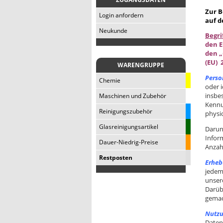
Zur B
Login anfordern
auf d
Neukunde
Begr
den E
den „
(EU) 
WARENGRUPPE
Perso
Chemie
oder i
insbe
Maschinen und Zubehör
Kennu
Reinigungszubehör
physio
Glasreinigungsartikel
Darunt
Inform
Dauer-Niedrig-Preise
Anzah
Restposten
Erheb
jedem
unser
Darüb
gemac
Nutzu
Daten