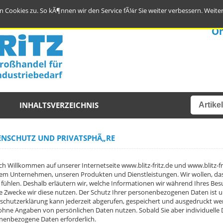
 Cookies zu. So kÃ¶nnen wir den Service fÃ¼r Sie weiter verbessern.
Weite
On
INHALTSVERZEICHNIS
ENSCHUTZ UND PRIVATSPHÃ„RE
ch Willkommen auf unserer Internetseite www.blitz-fritz.de und www.blitz-fri
em Unternehmen, unseren Produkten und Dienstleistungen. Wir wollen, dass
r fühlen. Deshalb erläutern wir, welche Informationen wir während Ihres Bes
e Zwecke wir diese nutzen. Der Schutz Ihrer personenbezogenen Daten ist un
schutzerklärung kann jederzeit abgerufen, gespeichert und ausgedruckt wer
ohne Angaben von persönlichen Daten nutzen. Sobald Sie aber individuelle D
nenbezogene Daten erforderlich.