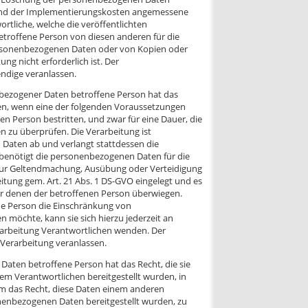
ie und der Implementierungskosten angemessene
tliche, welche die veröffentlichten
etroffene Person von diesen anderen für die
ersonenbezogenen Daten oder von Kopien oder
g nicht erforderlich ist. Der
endige veranlassen.
bezogener Daten betroffene Person hat das
en, wenn eine der folgenden Voraussetzungen
n Person bestritten, und zwar für eine Dauer, die
 zu überprüfen. Die Verarbeitung ist
Daten ab und verlangt stattdessen die
benötigt die personenbezogenen Daten für die
h zur Geltendmachung, Ausübung oder Verteidigung
tung gem. Art. 21 Abs. 1 DS-GVO eingelegt und es
er denen der betroffenen Person überwiegen.
ne Person die Einschränkung von
n möchte, kann sie sich hierzu jederzeit an
rarbeitung Verantwortlichen wenden. Der
 Verarbeitung veranlassen.
aten betroffene Person hat das Recht, die sie
m Verantwortlichen bereitgestellt wurden, in
em das Recht, diese Daten einem anderen
enbezogenen Daten bereitgestellt wurden, zu