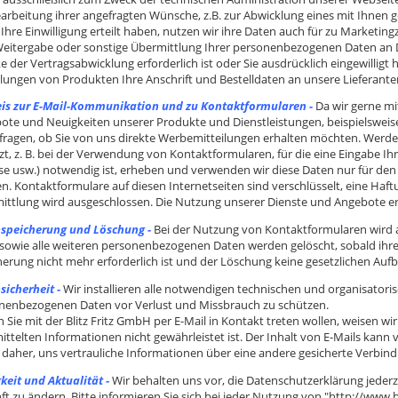
earbeitung ihrer angefragten Wünsche, z.B. zur Abwicklung eines mit Ihnen 
Ihre Einwilligung erteilt haben, nutzen wir ihre Daten auch für zu Marketin
Weitergabe oder sonstige Übermittlung Ihrer personenbezogenen Daten an Dri
 der Vertragsabwicklung erforderlich ist oder Sie ausdrücklich eingewilligt ha
llungen von Produkten Ihre Anschrift und Bestelldaten an unsere Lieferant
is zur E-Mail-Kommunikation und zu Kontaktformularen -
Da wir gerne m
ote und Neuigkeiten unserer Produkte und Dienstleistungen, beispielsweise
nfragen, ob Sie von uns direkte Werbemitteilungen erhalten möchten. Werde
zt, z. B. bei der Verwendung von Kontaktformularen, für die eine Eingabe 
se usw.) notwendig ist, erheben und verwenden wir diese Daten nur für den Z
n. Kontaktformulare auf diesen Internetseiten sind verschlüsselt, eine Haft
ttlung wird ausgeschlossen. Die Nutzung unserer Dienste und Angebote erfolg
speicherung und Löschung -
Bei der Nutzung von Kontaktformularen wird a
 sowie alle weiteren personenbezogenen Daten werden gelöscht, sobald ihre 
herung nicht mehr erforderlich ist und der Löschung keine gesetzlichen Au
sicherheit -
Wir installieren alle notwendigen technischen und organisato
nenbezogenen Daten vor Verlust und Missbrauch zu schützen.
n Sie mit der Blitz Fritz GmbH per E-Mail in Kontakt treten wollen, weisen wir
ittelten Informationen nicht gewährleistet ist. Der Inhalt von E-Mails kan
 daher, uns vertrauliche Informationen über eine andere gesicherte Verbin
keit und Aktualität -
Wir behalten uns vor, die Datenschutzerklärung jeder
t zu ändern. Bitte informieren Sie sich bei jeder Nutzung von "http://www.bli