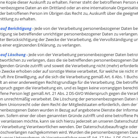
ine Kopie dieser Auskunft zu erhalten. Ferner steht der betroffenen Person 
enbezogene Daten an ein Drittland oder an eine internationale Organisation 
 der betroffenen Person im Übrigen das Recht zu, Auskunft über die geeig
ittlung zu erhalten.
 auf Berichtigung -
Jede von der Verarbeitung personenbezogener Daten bet
htigung sie betreffender unrichtiger personenbezogener Daten zu verlangen.
nter Berücksichtigung der Zwecke der Verarbeitung, die Vervollständigung 
s einer ergänzenden Erklärung, zu verlangen.
 auf Löschung -
Jede von der Verarbeitung personenbezogener Daten betro
twortlichen zu verlangen, dass die sie betreffenden personenbezogenen Dat
olgenden Gründe zutrifft und soweit die Verarbeitung nicht (mehr) erforder
e Zwecke erhoben oder auf sonstige Weise verarbeitet, für welche sie nicht 
uft ihre Einwilligung, auf die sich die Verarbeitung gemäß Art. 6 Abs. 1 Buchs
lt an einer anderweitigen Rechtsgrundlage für die Verarbeitung. Die betrof
spruch gegen die Verarbeitung ein, und es liegen keine vorrangigen berechti
ffene Person legt gemäß Art. 21 Abs. 2 DS-GVO Widerspruch gegen die Vera
n unrechtmäßig verarbeitet. Die Löschung der personenbezogenen Daten ist 
dem Unionsrecht oder dem Recht der Mitgliedstaaten erforderlich, dem der V
nenbezogenen Daten wurden in Bezug auf angebotene Dienste der Informati
en. Sofern einer der oben genannten Gründe zutrifft und eine betroffene
 veranlassen möchte, kann sie sich hierzu jederzeit an unseren Datenschut
ie Verarbeitung Verantwortlichen wenden. Der Datenschutzbeauftragte oder e
öschverlangen nachgekommen wird. Wurden die personenbezogenen Daten v
st unser Unternehmen als Verantwortlicher gemäß Art. 17 Abs. 1 DS-GVO z