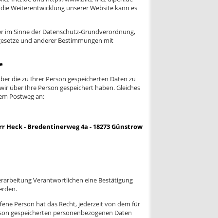
h die Weiterentwicklung unserer Website kann es
er im Sinne der Datenschutz-Grundverordnung,
zgesetze und anderer Bestimmungen mit
e
über die zu Ihrer Person gespeicherten Daten zu
 wir über Ihre Person gespeichert haben. Gleiches
 dem Postweg an:
 Heck - Bredentinerweg 4a - 18273 Günstrow
erarbeitung Verantwortlichen eine Bestätigung
erden.
ene Person hat das Recht, jederzeit von dem für
Person gespeicherten personenbezogenen Daten