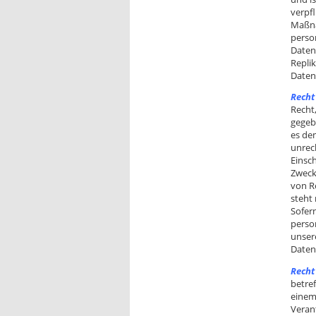
verpf
Maßna
perso
Daten
Replik
Daten
Recht
Recht
gegeb
es de
unrec
Einsc
Zweck
von R
steht
Sofer
person
unser
Daten
Recht
betre
einem
Veran