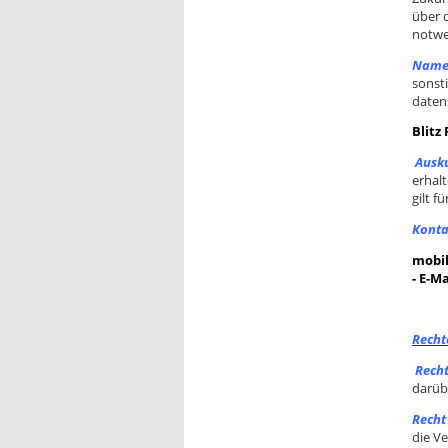
über 
notwe
Name 
sonst
daten
Blitz
Ausku
erhalt
gilt f
Konta
mobil
- E-Ma
Recht
Recht
darüb
Recht
die V