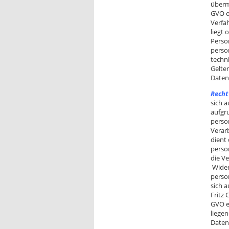
übermi
GVO o
Verfah
liegt
Perso
perso
techn
Gelte
Daten
Recht
sich 
aufgru
perso
Verar
dient
perso
die V
Wider
perso
sich 
Fritz
GVO er
liege
Daten