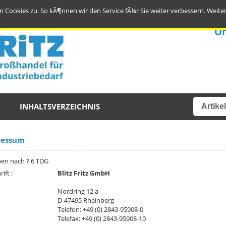
 Cookies zu. So kÃ¶nnen wir den Service fÃ¼r Sie weiter verbessern.
Weite
On
INHALTSVERZEICHNIS
ressum
en nach ? 6 TDG
ift :
Blitz Fritz GmbH
Nordring 12 a
D-47495 Rheinberg
Telefon: +49 (0) 2843-95908-0
Telefax: +49 (0) 2843-95908-10