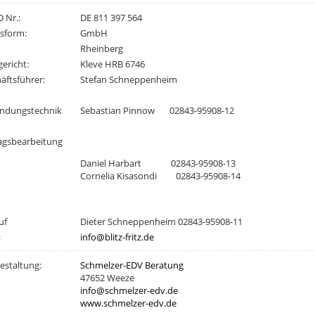
D Nr.:
DE 811 397 564
sform:
GmbH
Rheinberg
ericht:
Kleve HRB 6746
äftsführer:
Stefan Schneppenheim
ndungstechnik
Sebastian Pinnow 02843-95908-12
agsbearbeitung
Daniel Harbart 02843-95908-13
Cornelia Kisasondi 02843-95908-14
uf
Dieter Schneppenheim 02843-95908-11
:
info@blitz-fritz.de
staltung:
Schmelzer-EDV Beratung
47652 Weeze
info@schmelzer-edv.de
www.schmelzer-edv.de