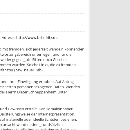
er Adresse
http://www.blitz-fritz.de
 mit fremden, sich jederzeit wandeln könnenden
antwortungsbereich unterliegen und für die
s weder gegen gute Sitten noch Gesetze
nommen wurden. Solche Links, die zu fremden
fenster.(bzw. neuer Tab)
nd Ihrer Einwilligung erhoben. Auf Antrag
espeicherten personenbezogenen Daten. Wenden
 oder Herrn Dieter Schneppenheim unter
und Gewissen erstellt. Der Domaininhaber
Darstellungsweise der Internetpräsentation.
f materielle oder ideelle Schäden beziehen,
erursacht werden, sind grundsätzlich
jederzeit vollständige, richtige und aktuelle