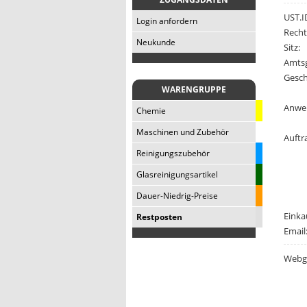
UST.I
Login anfordern
Recht
Neukunde
Sitz:
Amtsg
Gesch
WARENGRUPPE
Anwe
Chemie
Maschinen und Zubehör
Auftr
Reinigungszubehör
Glasreinigungsartikel
Dauer-Niedrig-Preise
Einka
Restposten
Email
Webge