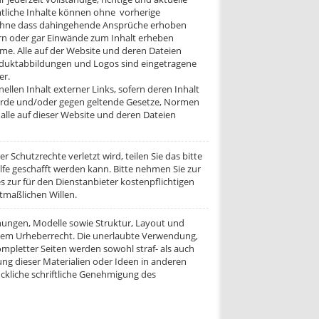
iche Inhalte können ohne vorherige
 ohne dass dahingehende Ansprüche erhoben
rn oder gar Einwände zum Inhalt erheben
me. Alle auf der Website und deren Dateien
uktabbildungen und Logos sind eingetragene
er.
ellen Inhalt externer Links, sofern deren Inhalt
wurde und/oder gegen geltende Gesetze, Normen
r alle auf dieser Website und deren Dateien
r Schutzrechte verletzt wird, teilen Sie das bitte
lfe geschafft werden kann. Bitte nehmen Sie zur
s zur für den Dienstanbieter kostenpflichtigen
tmaßlichen Willen.
chnungen, Modelle sowie Struktur, Layout und
item Urheberrecht. Die unerlaubte Verwendung,
mpletter Seiten werden sowohl straf- als auch
dung dieser Materialien oder Ideen in anderen
ückliche schriftliche Genehmigung des