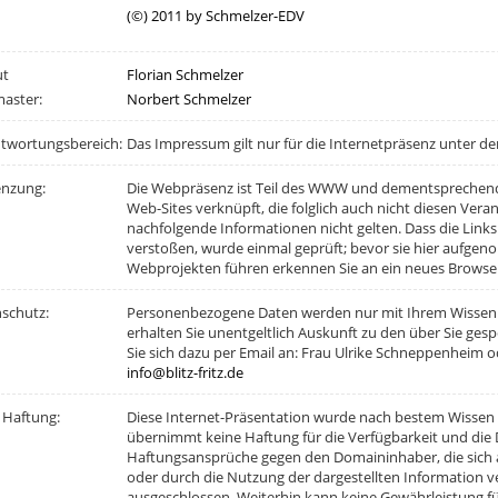
(©) 2011 by Schmelzer-EDV
ut
Florian Schmelzer
aster:
Norbert Schmelzer
twortungsbereich:
Das Impressum gilt nur für die Internetpräsenz unter d
enzung:
Die Webpräsenz ist Teil des WWW und dementsprechend
Web-Sites verknüpft, die folglich auch nicht diesen Ver
nachfolgende Informationen nicht gelten. Dass die Link
verstoßen, wurde einmal geprüft; bevor sie hier aufge
Webprojekten führen erkennen Sie an ein neues Browser
schutz:
Personenbezogene Daten werden nur mit Ihrem Wissen u
erhalten Sie unentgeltlich Auskunft zu den über Sie g
Sie sich dazu per Email an: Frau Ulrike Schneppenheim
info@blitz-fritz.de
 Haftung:
Diese Internet-Präsentation wurde nach bestem Wissen 
übernimmt keine Haftung für die Verfügbarkeit und die 
Haftungsansprüche gegen den Domaininhaber, die sich au
oder durch die Nutzung der dargestellten Information v
ausgeschlossen. Weiterhin kann keine Gewährleistung für 