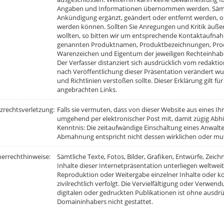
Angaben und Informationen übernommen werden. Sämtl
Ankündigung ergänzt, geändert oder entfernt werden,
werden können. Sollten Sie Anregungen und Kritik äuße
wollten, so bitten wir um entsprechende Kontaktaufnah
genannten Produktnamen, Produktbezeichnungen, Prod
Warenzeichen und Eigentum der jeweiligen Rechteinhab
Der Verfasser distanziert sich ausdrücklich vom redaktion
nach Veröffentlichung dieser Präsentation verändert 
und Richtlinien verstoßen sollte. Dieser Erklärung gilt fü
angebrachten Links.
zrechtsverletzung:
Falls sie vermuten, dass von dieser Website aus eines Ihre
umgehend per elektronischer Post mit, damit zügig Abhi
Kenntnis: Die zeitaufwändige Einschaltung eines Anwalte
Abmahnung entspricht nicht dessen wirklichen oder mu
errechthinweise:
Sämtliche Texte, Fotos, Bilder, Grafiken, Entwürfe, Zei
Inhalte dieser Internetpräsentation unterliegen weltwe
Reproduktion oder Weitergabe einzelner Inhalte oder ko
zivilrechtlich verfolgt. Die Vervielfältigung oder Verwen
digitalen oder gedruckten Publikationen ist ohne ausdr
Domaininhabers nicht gestattet.