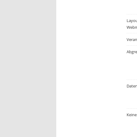
Layo
Webm
Veran
Abgr
Daten
Keine