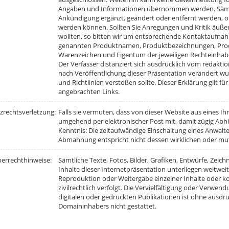
Angaben und Informationen übernommen werden. Sämtl
Ankündigung ergänzt, geändert oder entfernt werden,
werden können. Sollten Sie Anregungen und Kritik äuße
wollten, so bitten wir um entsprechende Kontaktaufnah
genannten Produktnamen, Produktbezeichnungen, Prod
Warenzeichen und Eigentum der jeweiligen Rechteinhab
Der Verfasser distanziert sich ausdrücklich vom redaktion
nach Veröffentlichung dieser Präsentation verändert 
und Richtlinien verstoßen sollte. Dieser Erklärung gilt fü
angebrachten Links.
zrechtsverletzung:
Falls sie vermuten, dass von dieser Website aus eines Ihre
umgehend per elektronischer Post mit, damit zügig Abhi
Kenntnis: Die zeitaufwändige Einschaltung eines Anwalte
Abmahnung entspricht nicht dessen wirklichen oder mu
errechthinweise:
Sämtliche Texte, Fotos, Bilder, Grafiken, Entwürfe, Zei
Inhalte dieser Internetpräsentation unterliegen weltwe
Reproduktion oder Weitergabe einzelner Inhalte oder ko
zivilrechtlich verfolgt. Die Vervielfältigung oder Verwen
digitalen oder gedruckten Publikationen ist ohne ausdr
Domaininhabers nicht gestattet.