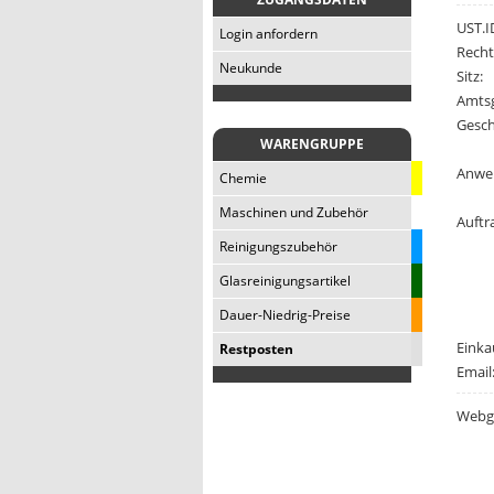
UST.I
Login anfordern
Recht
Neukunde
Sitz:
Amtsg
Gesch
WARENGRUPPE
Anwe
Chemie
Maschinen und Zubehör
Auftr
Reinigungszubehör
Glasreinigungsartikel
Dauer-Niedrig-Preise
Einka
Restposten
Email
Webge