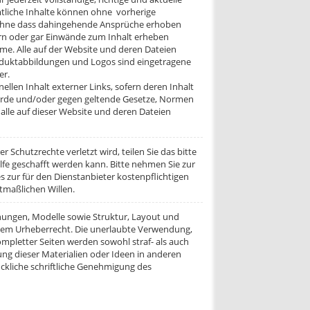
iche Inhalte können ohne vorherige
 ohne dass dahingehende Ansprüche erhoben
rn oder gar Einwände zum Inhalt erheben
me. Alle auf der Website und deren Dateien
uktabbildungen und Logos sind eingetragene
er.
ellen Inhalt externer Links, sofern deren Inhalt
wurde und/oder gegen geltende Gesetze, Normen
r alle auf dieser Website und deren Dateien
r Schutzrechte verletzt wird, teilen Sie das bitte
lfe geschafft werden kann. Bitte nehmen Sie zur
s zur für den Dienstanbieter kostenpflichtigen
tmaßlichen Willen.
chnungen, Modelle sowie Struktur, Layout und
item Urheberrecht. Die unerlaubte Verwendung,
mpletter Seiten werden sowohl straf- als auch
dung dieser Materialien oder Ideen in anderen
ückliche schriftliche Genehmigung des