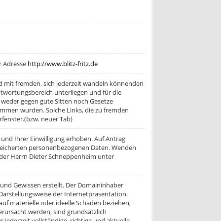
er Adresse
http://www.blitz-fritz.de
 mit fremden, sich jederzeit wandeln könnenden
antwortungsbereich unterliegen und für die
s weder gegen gute Sitten noch Gesetze
nommen wurden. Solche Links, die zu fremden
fenster.(bzw. neuer Tab)
nd Ihrer Einwilligung erhoben. Auf Antrag
espeicherten personenbezogenen Daten. Wenden
 oder Herrn Dieter Schneppenheim unter
und Gewissen erstellt. Der Domaininhaber
Darstellungsweise der Internetpräsentation.
f materielle oder ideelle Schäden beziehen,
erursacht werden, sind grundsätzlich
jederzeit vollständige, richtige und aktuelle