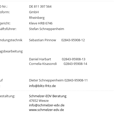
D Nr.:
DE 811 397 564
sform:
GmbH
Rheinberg
ericht:
Kleve HRB 6746
äftsführer:
Stefan Schneppenheim
ndungstechnik
Sebastian Pinnow 02843-95908-12
agsbearbeitung
Daniel Harbart 02843-95908-13
Cornelia Kisasondi 02843-95908-14
uf
Dieter Schneppenheim 02843-95908-11
:
info@blitz-fritz.de
staltung:
Schmelzer-EDV Beratung
47652 Weeze
info@schmelzer-edv.de
www.schmelzer-edv.de