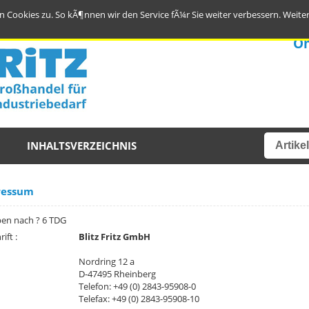
 Cookies zu. So kÃ¶nnen wir den Service fÃ¼r Sie weiter verbessern.
Weite
On
INHALTSVERZEICHNIS
ressum
en nach ? 6 TDG
ift :
Blitz Fritz GmbH
Nordring 12 a
D-47495 Rheinberg
Telefon: +49 (0) 2843-95908-0
Telefax: +49 (0) 2843-95908-10