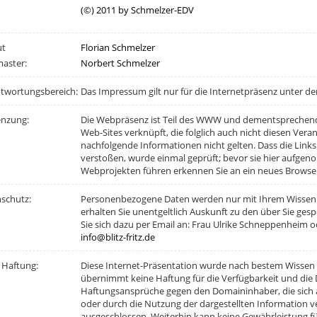
(©) 2011 by Schmelzer-EDV
ut
Florian Schmelzer
aster:
Norbert Schmelzer
twortungsbereich:
Das Impressum gilt nur für die Internetpräsenz unter d
enzung:
Die Webpräsenz ist Teil des WWW und dementsprechend
Web-Sites verknüpft, die folglich auch nicht diesen Ver
nachfolgende Informationen nicht gelten. Dass die Link
verstoßen, wurde einmal geprüft; bevor sie hier aufge
Webprojekten führen erkennen Sie an ein neues Browser
schutz:
Personenbezogene Daten werden nur mit Ihrem Wissen u
erhalten Sie unentgeltlich Auskunft zu den über Sie g
Sie sich dazu per Email an: Frau Ulrike Schneppenheim
info@blitz-fritz.de
 Haftung:
Diese Internet-Präsentation wurde nach bestem Wissen 
übernimmt keine Haftung für die Verfügbarkeit und die 
Haftungsansprüche gegen den Domaininhaber, die sich au
oder durch die Nutzung der dargestellten Information v
ausgeschlossen. Weiterhin kann keine Gewährleistung für 