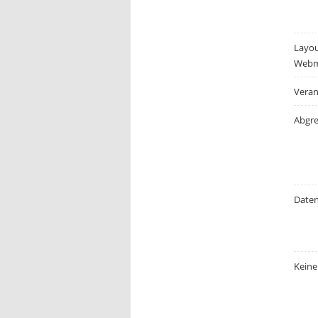
Layo
Webm
Veran
Abgr
Daten
Keine