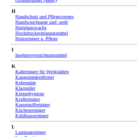
Grundreiniger (sauer)
H
Handschutz und Pflegecremes
Handwaschpaste und -seife
Hartglanzwachs
Hochdruckreinigungsmittel
Holzreiniger u. Pflege
I
Insektenvernichtungsmittel
K
Kaltreiniger für Werkstätten
Kaugummientferner
Kehrspäne
Klarspüler
Körperhygiene
Kraftreiniger
Kunststoffreiniger
Küchenreiniger
Kühlhausreiniger
L
Laminatreiniger