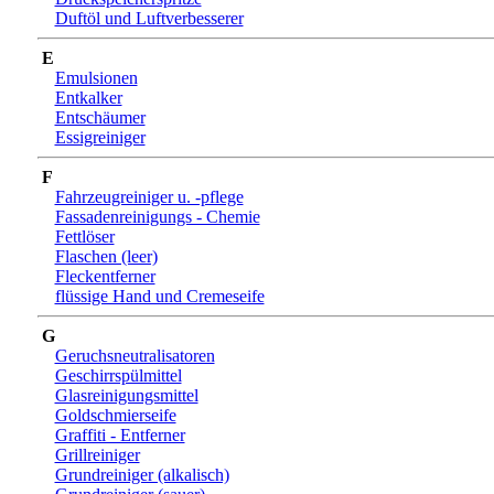
Duftöl und Luftverbesserer
E
Emulsionen
Entkalker
Entschäumer
Essigreiniger
F
Fahrzeugreiniger u. -pflege
Fassadenreinigungs - Chemie
Fettlöser
Flaschen (leer)
Fleckentferner
flüssige Hand und Cremeseife
G
Geruchsneutralisatoren
Geschirrspülmittel
Glasreinigungsmittel
Goldschmierseife
Graffiti - Entferner
Grillreiniger
Grundreiniger (alkalisch)