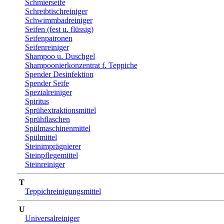
Schmierseife
Schreibtischreiniger
Schwimmbadreiniger
Seifen (fest u. flüssig)
Seifenpatronen
Seifenreiniger
Shampoo u. Duschgel
Shampoonierkonzentrat f. Teppiche
Spender Desinfektion
Spender Seife
Spezialreiniger
Spiritus
Sprühextraktionsmittel
Sprühflaschen
Spülmaschinenmittel
Spülmittel
Steinimprägnierer
Steinpflegemittel
Steinreiniger
T
Teppichreinigungsmittel
U
Universalreiniger