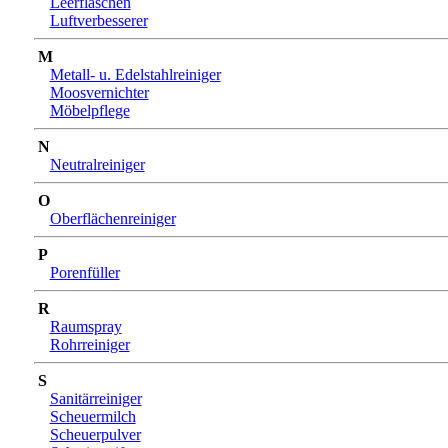
Leerflaschen
Luftverbesserer
M
Metall- u. Edelstahlreiniger
Moosvernichter
Möbelpflege
N
Neutralreiniger
O
Oberflächenreiniger
P
Porenfüller
R
Raumspray
Rohrreiniger
S
Sanitärreiniger
Scheuermilch
Scheuerpulver