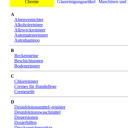
Chemie
Glasreinigungsartikel
Maschinen und 
A
Algenvernichter
Alkoholreiniger
Allzweckreiniger
Automatenreiniger
Autoshampoo
B
Beckensteine
Beschichtungen
Bodenreiniger
C
Chlorreiniger
Cremes für Handpflege
Cremeseife
D
Desinfektionsmittel/-reiniger
Desinfektionswaschmittel
Dispersionen
Dosierhilfen
Druckspeicherspritze