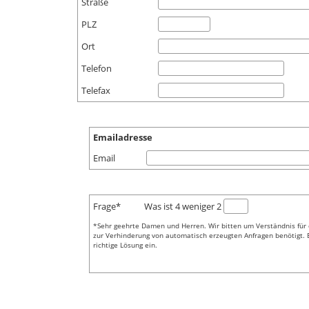
Straße
PLZ
Ort
Telefon
Telefax
Emailadresse
Email
Was ist 4 weniger 2
Frage*
*Sehr geehrte Damen und Herren. Wir bitten um Verständnis für 
zur Verhinderung von automatisch erzeugten Anfragen benötigt. B
richtige Lösung ein.