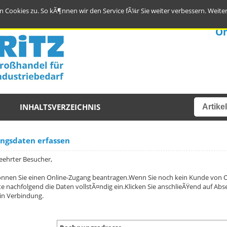
 Cookies zu. So kÃ¶nnen wir den Service fÃ¼r Sie weiter verbessern.
Weite
On
INHALTSVERZEICHNIS
ngsdaten erfassen
eehrter Besucher,
önnen Sie einen Online-Zugang beantragen.Wenn Sie noch kein Kunde von On
tte nachfolgend die Daten vollstÃ¤ndig ein.Klicken Sie anschlieÃŸend auf Ab
in Verbindung.